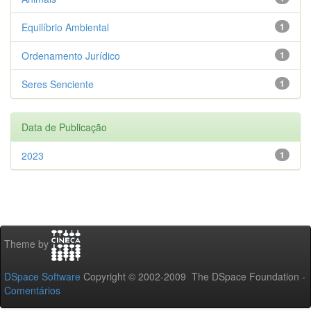
Equilíbrio Ambiental
1
Ordenamento Jurídico
1
Seres Senciente
1
Data de Publicação
2023
1
Theme by
DSpace Software
Copyright © 2002-2009 The DSpace Foundation -
Comentários