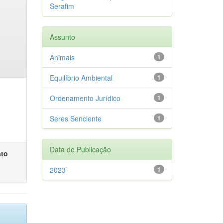
Serafim
Assunto
Animais
1
Equilíbrio Ambiental
1
Ordenamento Jurídico
1
Seres Senciente
1
Data de Publicação
sto
2023
1