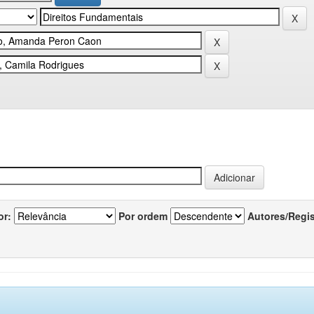
or:
Por ordem
Autores/Regi