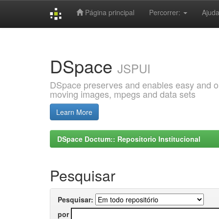
Página principal
Percorrer:
Ajud
Skip
navigation
DSpace
JSPUI
DSpace preserves and enables easy and open
moving images, mpegs and data sets
Learn More
DSpace Doctum:: Repositorio Institucional
Pesquisar
Pesquisar:
por