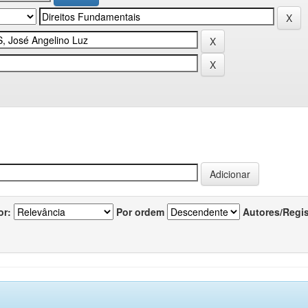
or:
Por ordem
Autores/Regi