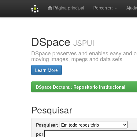
Página principal
Percorrer:
Ajud
Skip
navigation
DSpace
JSPUI
DSpace preserves and enables easy and open
moving images, mpegs and data sets
Learn More
DSpace Doctum:: Repositorio Institucional
Pesquisar
Pesquisar:
por