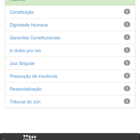
Constituição
1
Dignidade Humana
1
Garantias Constitucionais
1
in dubio pro reo
1
Juiz Singular
1
Presunção de inocência
1
Ressocialização
1
Tribunal do Júri
1