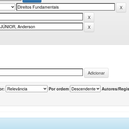
or:
Por ordem
Autores/Regi