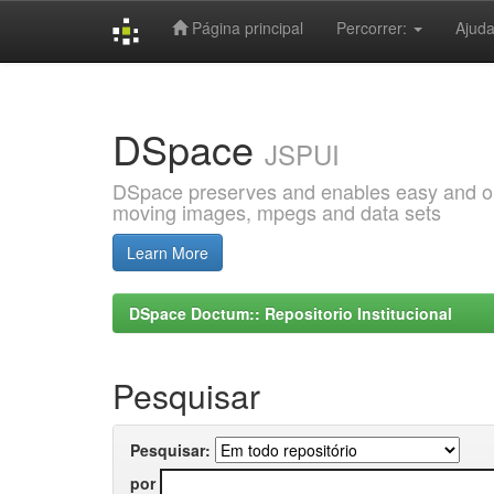
Página principal
Percorrer:
Ajud
Skip
navigation
DSpace
JSPUI
DSpace preserves and enables easy and open
moving images, mpegs and data sets
Learn More
DSpace Doctum:: Repositorio Institucional
Pesquisar
Pesquisar:
por