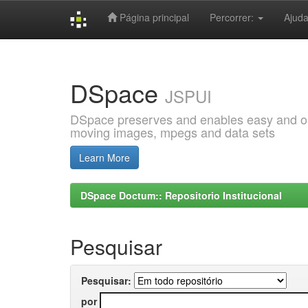
Página principal
Percorrer:
Ajud
Skip
navigation
DSpace
JSPUI
DSpace preserves and enables easy and open
moving images, mpegs and data sets
Learn More
DSpace Doctum:: Repositorio Institucional
Pesquisar
Pesquisar:
por