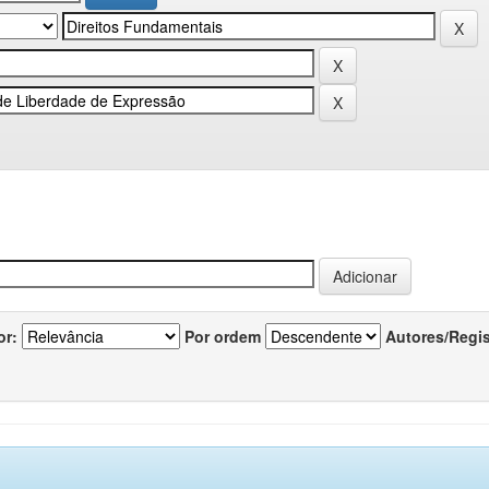
or:
Por ordem
Autores/Regi