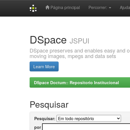
Página principal
Percorrer:
Ajud
Skip
navigation
DSpace
JSPUI
DSpace preserves and enables easy and open
moving images, mpegs and data sets
Learn More
DSpace Doctum:: Repositorio Institucional
Pesquisar
Pesquisar:
por