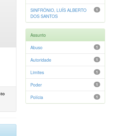
SINFRÔNIO, LUÍS ALBERTO
1
DOS SANTOS
Assunto
Abuso
1
Autoridade
1
Limites
1
Poder
1
sto
Polícia
1