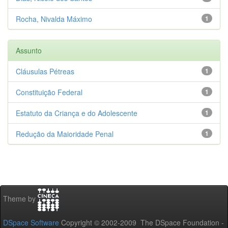
Rocha, Nivalda Máximo
1
Assunto
Cláusulas Pétreas
1
Constituição Federal
1
Estatuto da Criança e do Adolescente
1
Redução da Maioridade Penal
1
Theme by
DSpace Software
Copyright © 2002-2009 The DSpace Foundation -