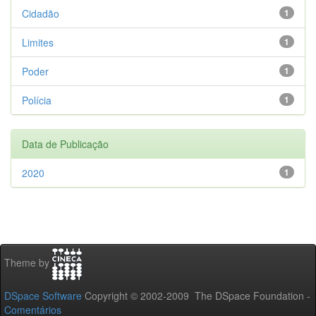
Cidadão
1
Limites
1
Poder
1
Polícia
1
Data de Publicação
2020
1
Theme by
DSpace Software
Copyright © 2002-2009 The DSpace Foundation -
Comentários