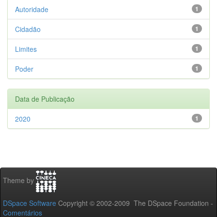
Autoridade
1
Cidadão
1
Limites
1
Poder
1
Data de Publicação
2020
1
Theme by
DSpace Software
Copyright © 2002-2009 The DSpace Foundation -
Comentários