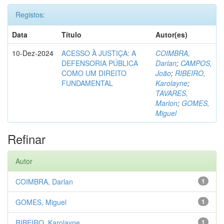
Registos:
Data
Título
Autor(es)
10-Dez-2024
ACESSO À JUSTIÇA: A
COIMBRA,
DEFENSORIA PÚBLICA
Darlan
;
CAMPOS,
COMO UM DIREITO
João
;
RIBEIRO,
FUNDAMENTAL
Karolayne
;
TAVARES,
Marlon
;
GOMES,
Miguel
Refinar
Autor
COIMBRA, Darlan
1
GOMES, Miguel
1
RIBEIRO, Karolayne
1