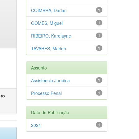
COIMBRA, Darlan
1
GOMES, Miguel
1
RIBEIRO, Karolayne
1
TAVARES, Marlon
1
Assunto
Assistência Jurídica
1
Processo Penal
1
sto
Data de Publicação
2024
1