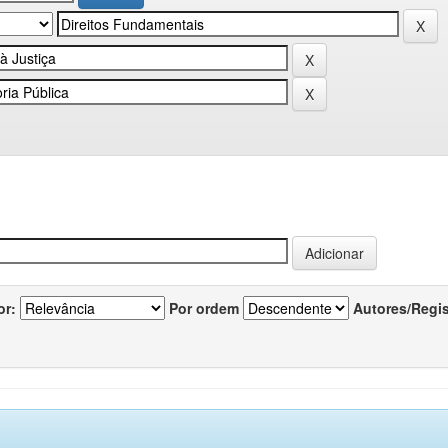
or:
Por ordem
Autores/Regi