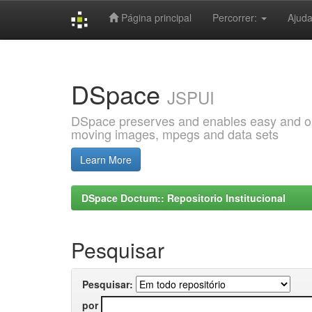
Página principal
Percorrer:
Ajud
Skip
navigation
DSpace
JSPUI
DSpace preserves and enables easy and open
moving images, mpegs and data sets
Learn More
DSpace Doctum:: Repositorio Institucional
Pesquisar
Pesquisar:
por