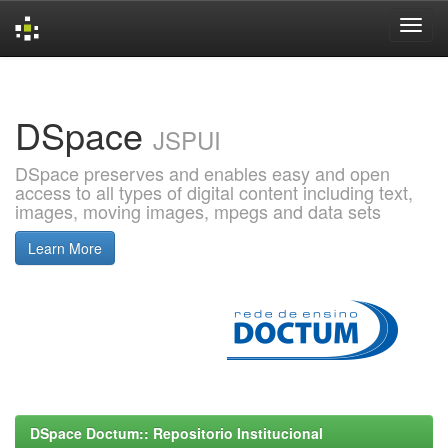
Skip
navigation
DSpace
JSPUI
DSpace preserves and enables easy and open
access to all types of digital content including text,
images, moving images, mpegs and data sets
Learn More
DSpace Doctum:: Repositorio Institucional