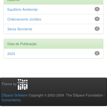
Equilíbrio Ambiental
1
Ordenamento Jurídico
1
Seres Senciente
1
Data de Publicação
2023
1
Theme by
DSpace Software
Copyright © 2002-2009 The DSpace Foundation -
Comentários