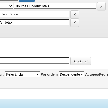
or:
Por ordem
Autores/Regi