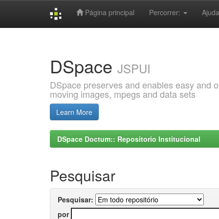
Página principal
Percorrer:
Ajud
Skip
navigation
DSpace
JSPUI
DSpace preserves and enables easy and open
moving images, mpegs and data sets
Learn More
DSpace Doctum:: Repositorio Institucional
Pesquisar
Pesquisar:
por