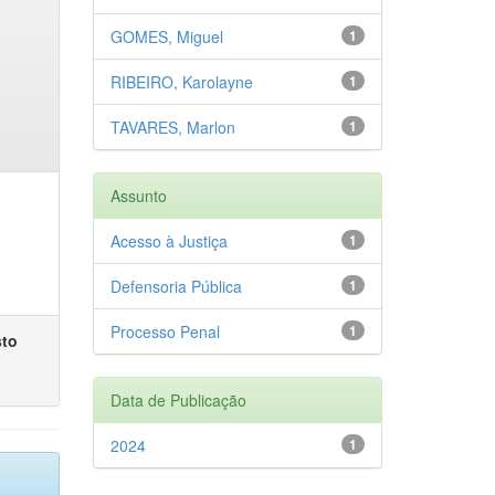
GOMES, Miguel
1
RIBEIRO, Karolayne
1
TAVARES, Marlon
1
Assunto
Acesso à Justiça
1
Defensoria Pública
1
Processo Penal
1
sto
Data de Publicação
2024
1