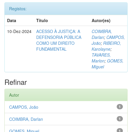
Registos:
Data
Título
Autor(es)
10-Dez-2024
ACESSO À JUSTIÇA: A
COIMBRA,
DEFENSORIA PÚBLICA
Darlan
;
CAMPOS,
COMO UM DIREITO
João
;
RIBEIRO,
FUNDAMENTAL
Karolayne
;
TAVARES,
Marlon
;
GOMES,
Miguel
Refinar
Autor
CAMPOS, João
1
COIMBRA, Darlan
1
GOMES, Miguel
1