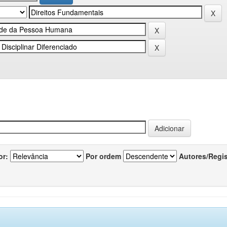
or:
Por ordem
Autores/Regi