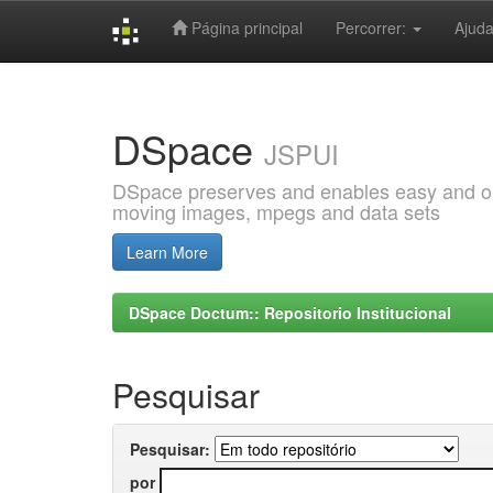
Página principal
Percorrer:
Ajud
Skip
navigation
DSpace
JSPUI
DSpace preserves and enables easy and open
moving images, mpegs and data sets
Learn More
DSpace Doctum:: Repositorio Institucional
Pesquisar
Pesquisar:
por