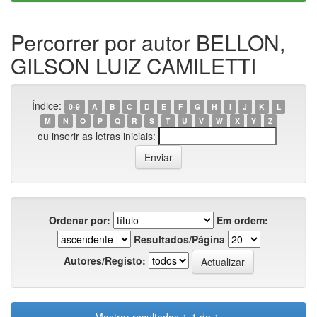
Percorrer por autor BELLON,
GILSON LUIZ CAMILETTI
Índice:
0-9
A
B
C
D
E
F
G
H
I
J
K
L
M
N
O
P
Q
R
S
T
U
V
W
X
Y
Z
ou inserir as letras iniciais:
Ordenar por:
Em ordem:
Resultados/Página
Autores/Registo: