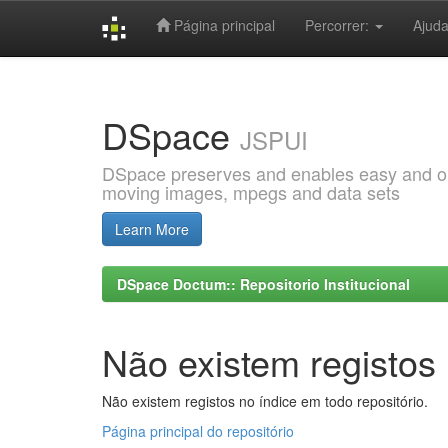
Página principal
Percorrer:
Ajud
Skip
navigation
DSpace
JSPUI
DSpace preserves and enables easy and open
moving images, mpegs and data sets
Learn More
DSpace Doctum:: Repositorio Institucional
Não existem registos 
Não existem registos no índice em todo repositório.
Página principal do repositório