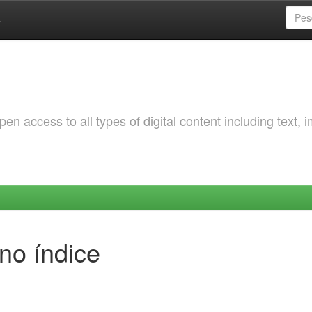
a
 access to all types of digital content including text, 
no índice