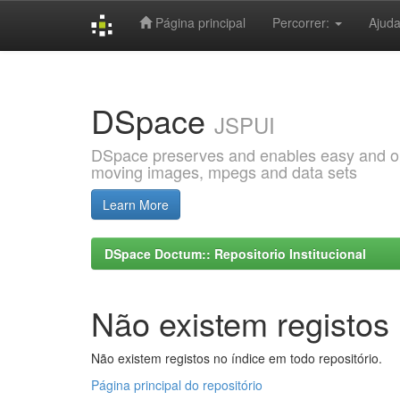
Página principal
Percorrer:
Ajud
Skip
navigation
DSpace
JSPUI
DSpace preserves and enables easy and open
moving images, mpegs and data sets
Learn More
DSpace Doctum:: Repositorio Institucional
Não existem registos 
Não existem registos no índice em todo repositório.
Página principal do repositório