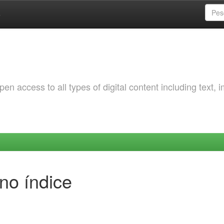
a
 access to all types of digital content including text, 
no índice