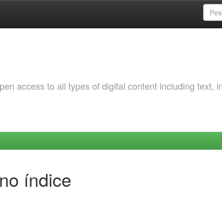
a
 access to all types of digital content including text, 
no índice