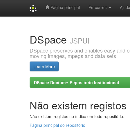
Página principal
Percorrer:
Ajud
Skip
navigation
DSpace
JSPUI
DSpace preserves and enables easy and open
moving images, mpegs and data sets
Learn More
DSpace Doctum:: Repositorio Institucional
Não existem registos 
Não existem registos no índice em todo repositório.
Página principal do repositório