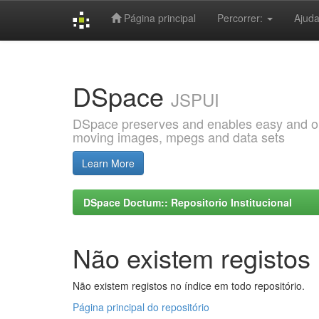
Página principal
Percorrer:
Ajud
Skip
navigation
DSpace
JSPUI
DSpace preserves and enables easy and open
moving images, mpegs and data sets
Learn More
DSpace Doctum:: Repositorio Institucional
Não existem registos 
Não existem registos no índice em todo repositório.
Página principal do repositório