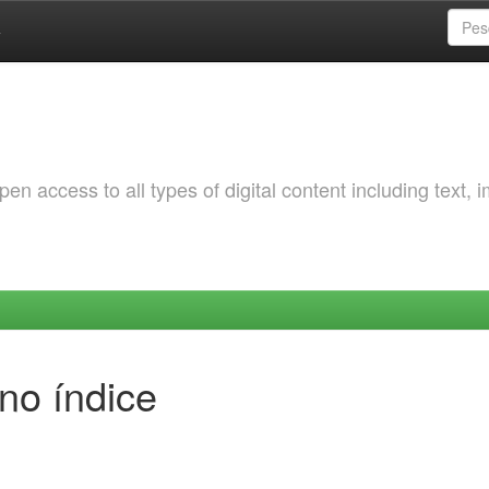
a
 access to all types of digital content including text, 
no índice