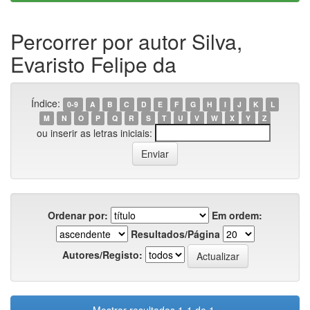
Percorrer por autor Silva,
Evaristo Felipe da
Índice:
0-9
A
B
C
D
E
F
G
H
I
J
K
L
M
N
O
P
Q
R
S
T
U
V
W
X
Y
Z
ou inserir as letras iniciais:
Ordenar por:
Em ordem:
Resultados/Página
Autores/Registo: