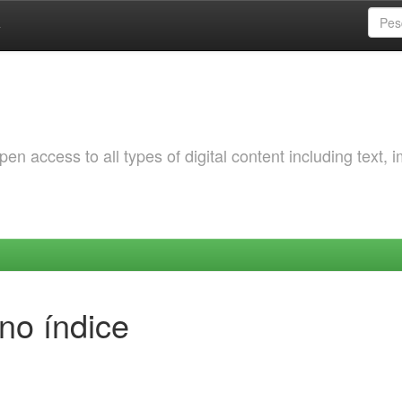
a
 access to all types of digital content including text, 
no índice