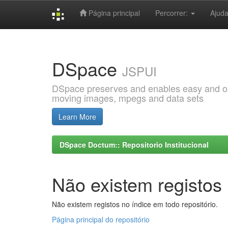
Página principal
Percorrer:
Ajud
Skip
navigation
DSpace
JSPUI
DSpace preserves and enables easy and open
moving images, mpegs and data sets
Learn More
DSpace Doctum:: Repositorio Institucional
Não existem registos 
Não existem registos no índice em todo repositório.
Página principal do repositório