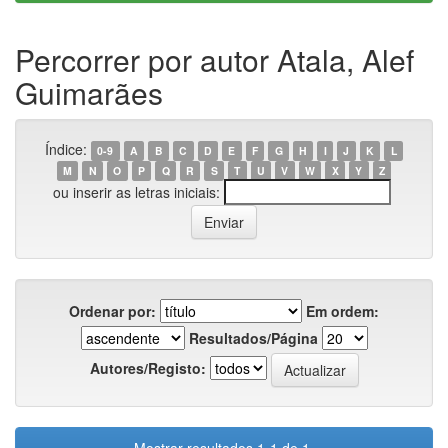
Percorrer por autor Atala, Alef
Guimarães
Índice:
0-9
A
B
C
D
E
F
G
H
I
J
K
L
M
N
O
P
Q
R
S
T
U
V
W
X
Y
Z
ou inserir as letras iniciais:
Ordenar por:
Em ordem:
Resultados/Página
Autores/Registo: