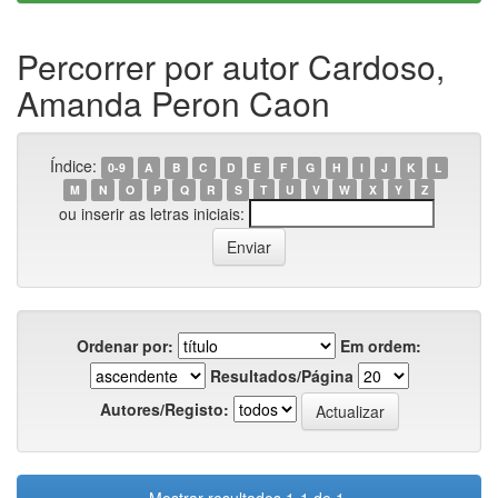
Percorrer por autor Cardoso,
Amanda Peron Caon
Índice:
0-9
A
B
C
D
E
F
G
H
I
J
K
L
M
N
O
P
Q
R
S
T
U
V
W
X
Y
Z
ou inserir as letras iniciais:
Ordenar por:
Em ordem:
Resultados/Página
Autores/Registo: