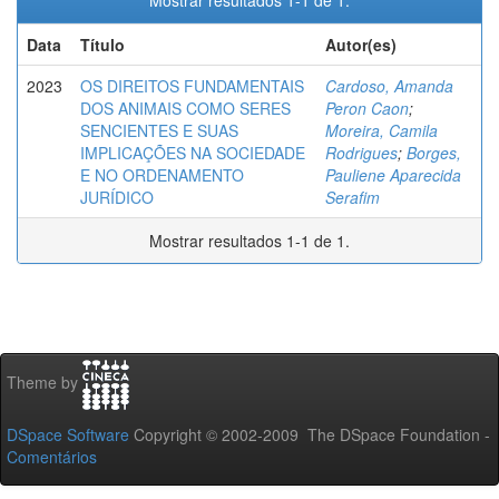
Mostrar resultados 1-1 de 1.
Data
Título
Autor(es)
2023
OS DIREITOS FUNDAMENTAIS
Cardoso, Amanda
DOS ANIMAIS COMO SERES
Peron Caon
;
SENCIENTES E SUAS
Moreira, Camila
IMPLICAÇÕES NA SOCIEDADE
Rodrigues
;
Borges,
E NO ORDENAMENTO
Pauliene Aparecida
JURÍDICO
Serafim
Mostrar resultados 1-1 de 1.
Theme by
DSpace Software
Copyright © 2002-2009 The DSpace Foundation -
Comentários