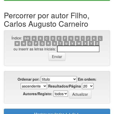
Percorrer por autor Filho,
Carlos Augusto Carneiro
Índice:
0-9
A
B
C
D
E
F
G
H
I
J
K
L
M
N
O
P
Q
R
S
T
U
V
W
X
Y
Z
ou inserir as letras iniciais:
Ordenar por:
Em ordem:
Resultados/Página
Autores/Registo: