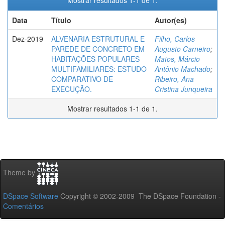
Mostrar resultados 1-1 de 1.
Data
Título
Autor(es)
Dez-2019
ALVENARIA ESTRUTURAL E
Filho, Carlos
PAREDE DE CONCRETO EM
Augusto Carneiro
;
HABITAÇÕES POPULARES
Matos, Márcio
MULTIFAMILIARES: ESTUDO
Antônio Machado
;
COMPARATIVO DE
Ribeiro, Ana
EXECUÇÃO.
Cristina Junqueira
Mostrar resultados 1-1 de 1.
Theme by
DSpace Software
Copyright © 2002-2009 The DSpace Foundation -
Comentários