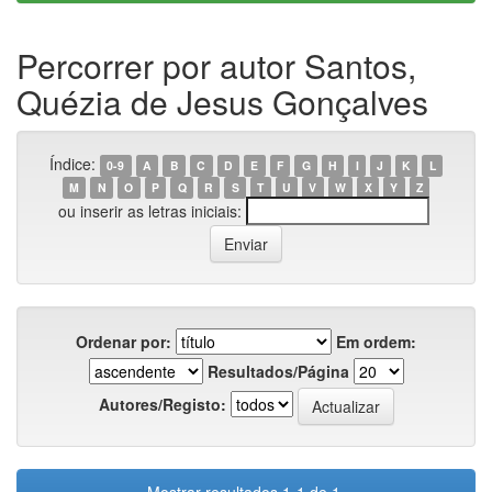
Percorrer por autor Santos,
Quézia de Jesus Gonçalves
Índice:
0-9
A
B
C
D
E
F
G
H
I
J
K
L
M
N
O
P
Q
R
S
T
U
V
W
X
Y
Z
ou inserir as letras iniciais:
Ordenar por:
Em ordem:
Resultados/Página
Autores/Registo: