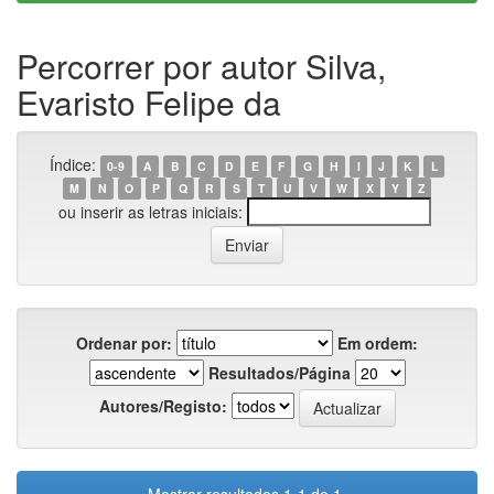
Percorrer por autor Silva,
Evaristo Felipe da
Índice:
0-9
A
B
C
D
E
F
G
H
I
J
K
L
M
N
O
P
Q
R
S
T
U
V
W
X
Y
Z
ou inserir as letras iniciais:
Ordenar por:
Em ordem:
Resultados/Página
Autores/Registo: