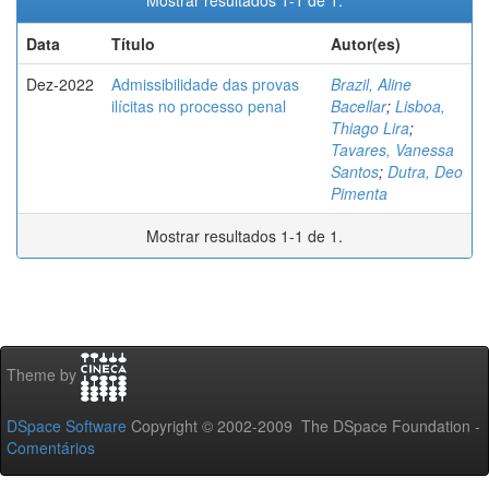
Mostrar resultados 1-1 de 1.
Data
Título
Autor(es)
Dez-2022
Admissibilidade das provas
Brazil, Aline
ilícitas no processo penal
Bacellar
;
Lisboa,
Thiago Lira
;
Tavares, Vanessa
Santos
;
Dutra, Deo
Pimenta
Mostrar resultados 1-1 de 1.
Theme by
DSpace Software
Copyright © 2002-2009 The DSpace Foundation -
Comentários