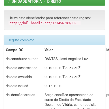
UNIDADE VITORIA
DIREITO
Utilize este identificador para referenciar este registo:
http://hdl.handle.net/123456789/1633
Registo completo
Campo DC
Valor
I
dc.contributor.author
DANTAS, José Angelino Luz
-
dc.date.accessioned
2019-06-19T20:57:56Z
-
dc.date.available
2019-06-19T20:57:56Z
-
dc.date.issued
2017-12-10
-
dc.identifier.citation
Artigo científico apresentado ao
p
curso de Direito da Faculdade
Doctum de Vitória, como requisito