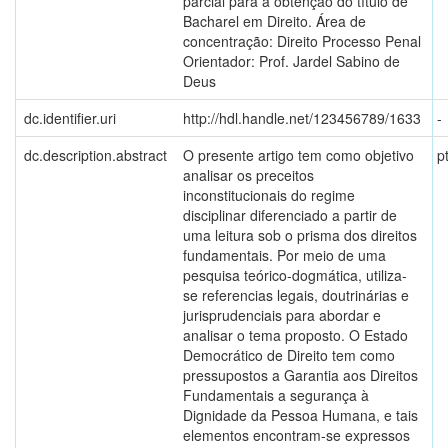
parcial para a obtenção do título de
Bacharel em Direito. Área de
concentração: Direito Processo Penal
Orientador: Prof. Jardel Sabino de
Deus
dc.identifier.uri
http://hdl.handle.net/123456789/1633
-
dc.description.abstract
O presente artigo tem como objetivo
p
analisar os preceitos
inconstitucionais do regime
disciplinar diferenciado a partir de
uma leitura sob o prisma dos direitos
fundamentais. Por meio de uma
pesquisa teórico-dogmática, utiliza-
se referencias legais, doutrinárias e
jurisprudenciais para abordar e
analisar o tema proposto. O Estado
Democrático de Direito tem como
pressupostos a Garantia aos Direitos
Fundamentais a segurança à
Dignidade da Pessoa Humana, e tais
elementos encontram-se expressos