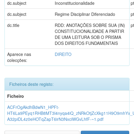
dc.subject
Inconstitucionalidade
p
dc.subject
Regime Disciplinar Diferenciado
p
dc.title
RDD: ANOTAÇÕES SOBRE SUA (IN)
p
CONSTITUCIONALIDADE A PARTIR
DE UMA LEITURA SOB O PRISMA
DOS DIREITOS FUNDAMENTAIS
Aparece nas
DIREITO
colecções:
Ficheiros deste registo:
Ficheiro
ACFrOgAkdhBdwN1_HPFt-
HT6La9PEyq1RHB8MT3l4nyqa4iQ_zNRkOtjZcXkg11H9O9mhYx_
A32piDL4z0eHOTqZapT6irN3NxciWGvLhfF-~1.pdf