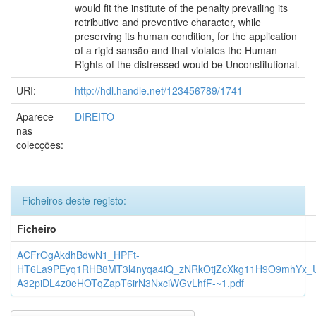
would fit the institute of the penalty prevailing its
retributive and preventive character, while
preserving its human condition, for the application
of a rigid sansão and that violates the Human
Rights of the distressed would be Unconstitutional.
URI:
http://hdl.handle.net/123456789/1741
Aparece
DIREITO
nas
colecções:
Ficheiros deste registo:
Ficheiro
ACFrOgAkdhBdwN1_HPFt-
HT6La9PEyq1RHB8MT3l4nyqa4iQ_zNRkOtjZcXkg11H9O9mhYx_
A32piDL4z0eHOTqZapT6irN3NxciWGvLhfF-~1.pdf