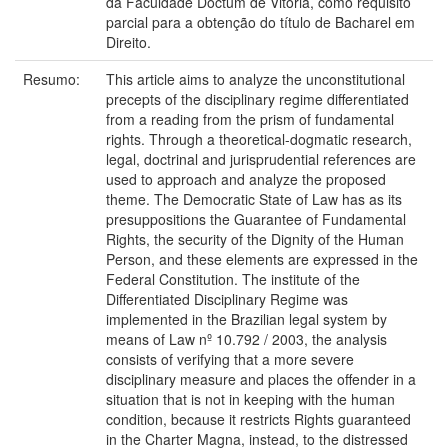
da Faculdade Doctum de Vitória, como requisito
parcial para a obtenção do título de Bacharel em
Direito.
Resumo:
This article aims to analyze the unconstitutional
precepts of the disciplinary regime differentiated
from a reading from the prism of fundamental
rights. Through a theoretical-dogmatic research,
legal, doctrinal and jurisprudential references are
used to approach and analyze the proposed
theme. The Democratic State of Law has as its
presuppositions the Guarantee of Fundamental
Rights, the security of the Dignity of the Human
Person, and these elements are expressed in the
Federal Constitution. The institute of the
Differentiated Disciplinary Regime was
implemented in the Brazilian legal system by
means of Law nº 10.792 / 2003, the analysis
consists of verifying that a more severe
disciplinary measure and places the offender in a
situation that is not in keeping with the human
condition, because it restricts Rights guaranteed
in the Charter Magna, instead, to the distressed