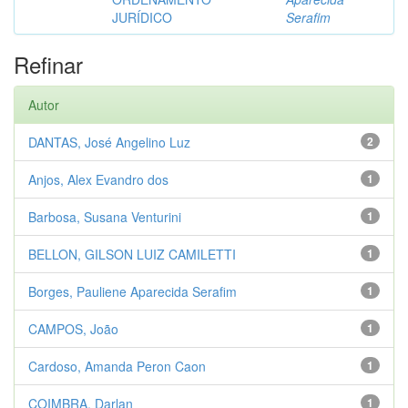
JURÍDICO
Serafim
Refinar
Autor
DANTAS, José Angelino Luz
2
Anjos, Alex Evandro dos
1
Barbosa, Susana Venturini
1
BELLON, GILSON LUIZ CAMILETTI
1
Borges, Pauliene Aparecida Serafim
1
CAMPOS, João
1
Cardoso, Amanda Peron Caon
1
COIMBRA, Darlan
1