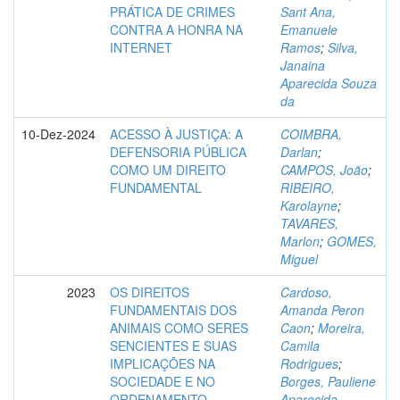
PRÁTICA DE CRIMES
Sant Ana,
CONTRA A HONRA NA
Emanuele
INTERNET
Ramos
;
Silva,
Janaina
Aparecida Souza
da
10-Dez-2024
ACESSO À JUSTIÇA: A
COIMBRA,
DEFENSORIA PÚBLICA
Darlan
;
COMO UM DIREITO
CAMPOS, João
;
FUNDAMENTAL
RIBEIRO,
Karolayne
;
TAVARES,
Marlon
;
GOMES,
Miguel
2023
OS DIREITOS
Cardoso,
FUNDAMENTAIS DOS
Amanda Peron
ANIMAIS COMO SERES
Caon
;
Moreira,
SENCIENTES E SUAS
Camila
IMPLICAÇÕES NA
Rodrigues
;
SOCIEDADE E NO
Borges, Pauliene
ORDENAMENTO
Aparecida