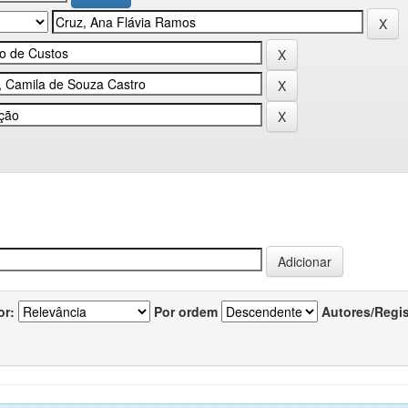
or:
Por ordem
Autores/Regi