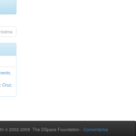
róxima
mento,
;
Cruz,
ht © 2002-2009 The DSpace Foundation -
Comentários