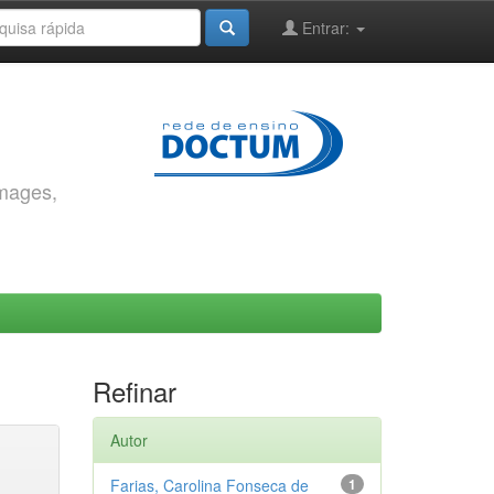
Entrar:
images,
Refinar
Autor
Farias, Carolina Fonseca de
1