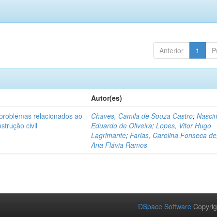
Anterior
1
P
Autor(es)
problemas relacionados ao
Chaves, Camila de Souza Castro
;
Nasci
strução civil
Eduardo de Oliveira
;
Lopes, Vitor Hugo
Lagrimante
;
Farias, Carolina Fonseca de
Ana Flávia Ramos
DSpace Software
Copyrig