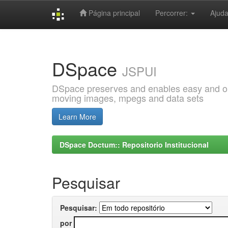
Página principal
Percorrer:
Ajud
Skip
navigation
DSpace
JSPUI
DSpace preserves and enables easy and open
moving images, mpegs and data sets
Learn More
DSpace Doctum:: Repositorio Institucional
Pesquisar
Pesquisar:
por