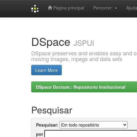
Página principal
Percorrer:
Ajud
Skip
navigation
DSpace
JSPUI
DSpace preserves and enables easy and open
moving images, mpegs and data sets
Learn More
DSpace Doctum:: Repositorio Institucional
Pesquisar
Pesquisar:
por