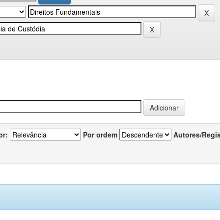
or:
Por ordem
Autores/Regi