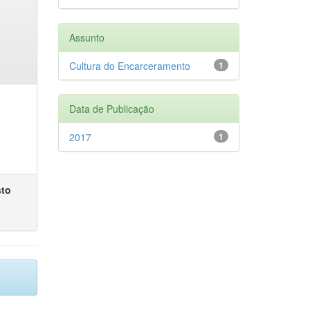
Assunto
Cultura do Encarceramento
1
Data de Publicação
2017
1
sto