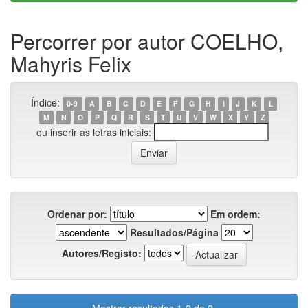
Percorrer por autor COELHO,
Mahyris Felix
Índice:
0-9
A
B
C
D
E
F
G
H
I
J
K
L
M
N
O
P
Q
R
S
T
U
V
W
X
Y
Z
ou inserir as letras iniciais:
Ordenar por:
Em ordem:
Resultados/Página
Autores/Registo: