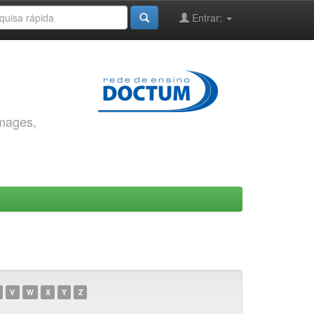
Entrar:
images,
V
W
X
Y
Z