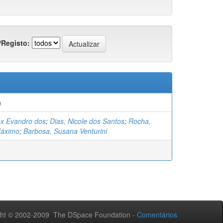
/Registo:
)
ex Evandro dos
;
Dias, Nicole dos Santos
;
Rocha,
Máximo
;
Barbosa, Susana Venturini
ht © 2002-2009 The DSpace Foundation -
Comentários