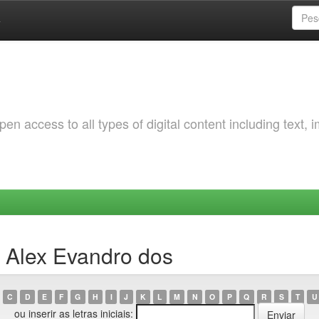
a
 access to all types of digital content including text, 
, Alex Evandro dos
C
D
E
F
G
H
I
J
K
L
M
N
O
P
Q
R
S
T
U
ou inserir as letras iniciais: