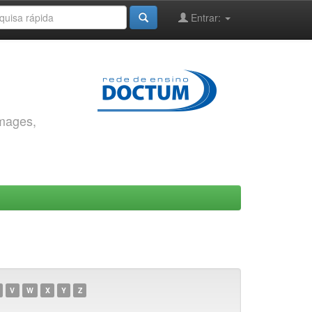
Entrar:
images,
V
W
X
Y
Z