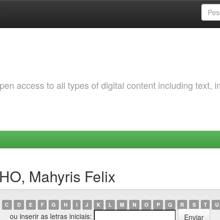
a
 access to all types of digital content including text, 
HO, Mahyris Felix
C
D
E
F
G
H
I
J
K
L
M
N
O
P
Q
R
S
T
U
ou inserir as letras iniciais: