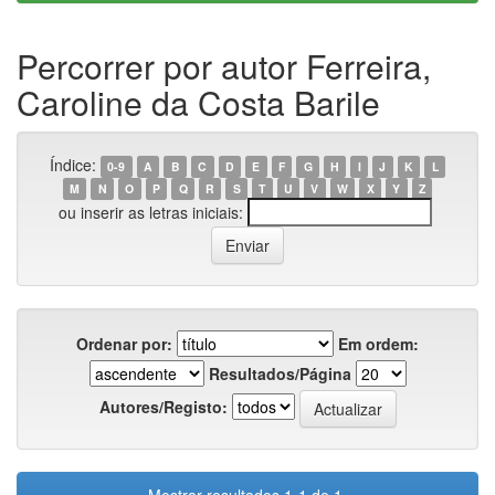
Percorrer por autor Ferreira,
Caroline da Costa Barile
Índice:
0-9
A
B
C
D
E
F
G
H
I
J
K
L
M
N
O
P
Q
R
S
T
U
V
W
X
Y
Z
ou inserir as letras iniciais:
Ordenar por:
Em ordem:
Resultados/Página
Autores/Registo: