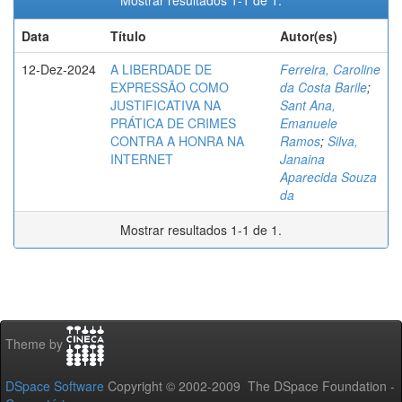
Mostrar resultados 1-1 de 1.
Data
Título
Autor(es)
12-Dez-2024
A LIBERDADE DE
Ferreira, Caroline
EXPRESSÃO COMO
da Costa Barile
;
JUSTIFICATIVA NA
Sant Ana,
PRÁTICA DE CRIMES
Emanuele
CONTRA A HONRA NA
Ramos
;
Silva,
INTERNET
Janaina
Aparecida Souza
da
Mostrar resultados 1-1 de 1.
Theme by
DSpace Software
Copyright © 2002-2009 The DSpace Foundation -