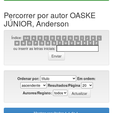
Percorrer por autor OASKE
JÚNIOR, Anderson
Índice:
0-9
A
B
C
D
E
F
G
H
I
J
K
L
M
N
O
P
Q
R
S
T
U
V
W
X
Y
Z
ou inserir as letras iniciais:
Ordenar por:
Em ordem:
Resultados/Página
Autores/Registo: