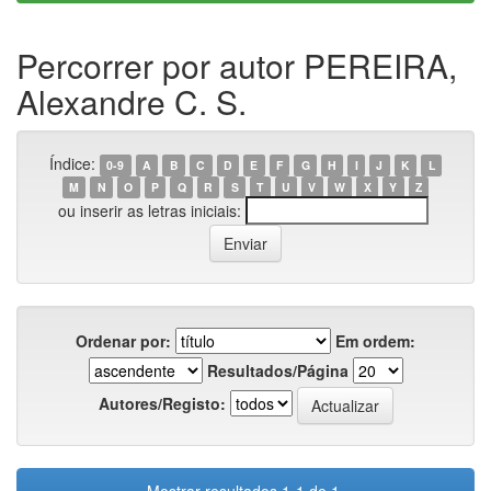
Percorrer por autor PEREIRA,
Alexandre C. S.
Índice:
0-9
A
B
C
D
E
F
G
H
I
J
K
L
M
N
O
P
Q
R
S
T
U
V
W
X
Y
Z
ou inserir as letras iniciais:
Ordenar por:
Em ordem:
Resultados/Página
Autores/Registo: