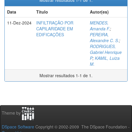
Mostrar resultados 1-1 de 1.
Data
Título
Autor(es)
11-Dez-2024
INFILTRAÇÃO POR
MENDES,
CAPILARIDADE EM
Amanda F.
;
EDIFICAÇÕES
PEREIRA,
Alexandre C. S.
;
RODRIGUES,
Gabriel Henrique
P
;
KAMIL, Luiza
M.
Mostrar resultados 1-1 de 1.
Theme by
DSpace Software
Copyright © 2002-2009 The DSpace Foundation -