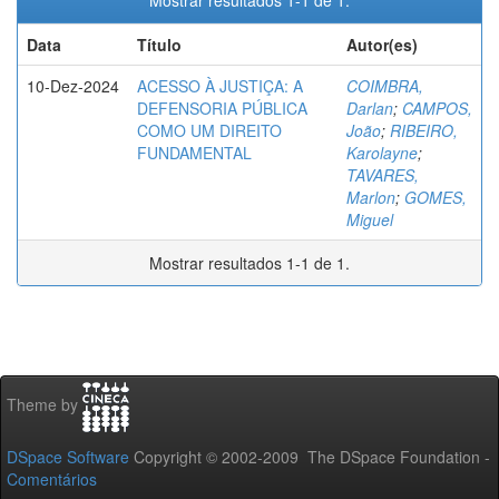
Mostrar resultados 1-1 de 1.
Data
Título
Autor(es)
10-Dez-2024
ACESSO À JUSTIÇA: A
COIMBRA,
DEFENSORIA PÚBLICA
Darlan
;
CAMPOS,
COMO UM DIREITO
João
;
RIBEIRO,
FUNDAMENTAL
Karolayne
;
TAVARES,
Marlon
;
GOMES,
Miguel
Mostrar resultados 1-1 de 1.
Theme by
DSpace Software
Copyright © 2002-2009 The DSpace Foundation -
Comentários