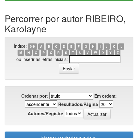
Percorrer por autor RIBEIRO,
Karolayne
Índice:
0-9
A
B
C
D
E
F
G
H
I
J
K
L
M
N
O
P
Q
R
S
T
U
V
W
X
Y
Z
ou inserir as letras iniciais:
Ordenar por:
Em ordem:
Resultados/Página
Autores/Registo: