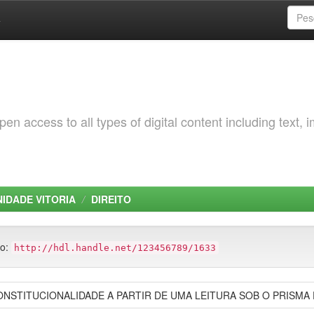
a
 access to all types of digital content including text, 
NIDADE VITORIA
DIREITO
to:
http://hdl.handle.net/123456789/1633
ONSTITUCIONALIDADE A PARTIR DE UMA LEITURA SOB O PRISMA