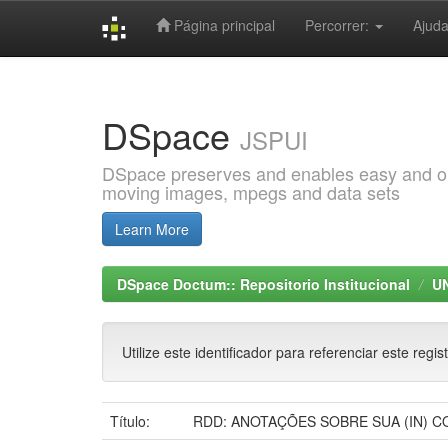
Página principal
Percorrer:
Ajud
Skip
navigation
DSpace
JSPUI
DSpace preserves and enables easy and open
moving images, mpegs and data sets
Learn More
DSpace Doctum:: Repositorio Institucional
U
Utilize este identificador para referenciar este regis
Título:
RDD: ANOTAÇÕES SOBRE SUA (IN) C