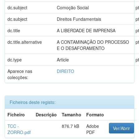
dc.subject
Comoção Social
p
dc.subject
Direitos Fundamentais
p
dc.title
A LIBERDADE DE IMPRENSA
p
dc.title.alternative
A CONTAMINAÇÃO DO PROCESSO
p
E O DESAFORAMENTO
dc.type
Article
p
Aparece nas
DIREITO
colecções:
Ficheiros deste registo:
Ficheiro
Descrição
Tamanho
Formato
TCC -
876.7 kB
Adobe
Ver/Abrir
ZORRO.pdf
PDF