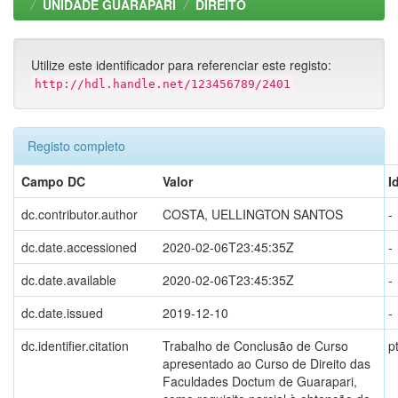
UNIDADE GUARAPARI
DIREITO
Utilize este identificador para referenciar este registo:
http://hdl.handle.net/123456789/2401
Registo completo
Campo DC
Valor
I
dc.contributor.author
COSTA, UELLINGTON SANTOS
-
dc.date.accessioned
2020-02-06T23:45:35Z
-
dc.date.available
2020-02-06T23:45:35Z
-
dc.date.issued
2019-12-10
-
dc.identifier.citation
Trabalho de Conclusão de Curso
p
apresentado ao Curso de Direito das
Faculdades Doctum de Guarapari,