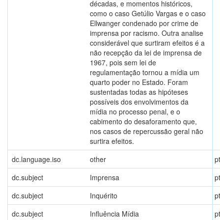
décadas, e momentos históricos,
como o caso Getúlio Vargas e o caso
Ellwanger condenado por crime de
imprensa por racismo. Outra analise
considerável que surtiram efeitos é a
não recepção da lei de imprensa de
1967, pois sem lei de
regulamentação tornou a mídia um
quarto poder no Estado. Foram
sustentadas todas as hipóteses
possíveis dos envolvimentos da
mídia no processo penal, e o
cabimento do desaforamento que,
nos casos de repercussão geral não
surtira efeitos.
dc.language.iso
other
p
dc.subject
Imprensa
p
dc.subject
Inquérito
p
dc.subject
Influência Mídia
p