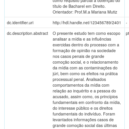
como requisito parcial à obtenção do
título de Bacharel em Direito.
Orientador: Prof.M.a Mariana Mutiz
dc.identifier.uri
http://hdl.handle.net/123456789/2401
-
dc.description.abstract
O presente estudo tem como escopo
p
analisar a mídia e as influências
exercidas dentro do processo com a
formação de opinião na sociedade
nos casos penais de grande
comoção social, e o relacionamento
da mídia com as contaminações do
júri, bem como os efeitos na prática
processual penal. Analisados
comportamentos da mídia com
relação ao inquérito e a pessoa do
acusado, assim como, os princípios
fundamentais em confronto da mídia,
do interesse público e os direitos
fundamentais do indivíduo. Foram
levantados informações casos de
grande comoção social das últimas