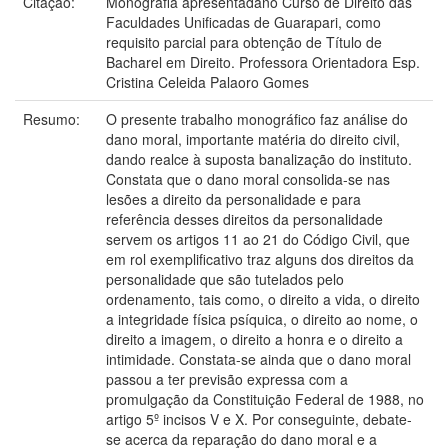
Citação:
Monografia apresentadano Curso de Direito das
Faculdades Unificadas de Guarapari, como
requisito parcial para obtenção de Título de
Bacharel em Direito. Professora Orientadora Esp.
Cristina Celeida Palaoro Gomes
Resumo:
O presente trabalho monográfico faz análise do
dano moral, importante matéria do direito civil,
dando realce à suposta banalização do instituto.
Constata que o dano moral consolida-se nas
lesões a direito da personalidade e para
referência desses direitos da personalidade
servem os artigos 11 ao 21 do Código Civil, que
em rol exemplificativo traz alguns dos direitos da
personalidade que são tutelados pelo
ordenamento, tais como, o direito a vida, o direito
a integridade física psíquica, o direito ao nome, o
direito a imagem, o direito a honra e o direito a
intimidade. Constata-se ainda que o dano moral
passou a ter previsão expressa com a
promulgação da Constituição Federal de 1988, no
artigo 5º incisos V e X. Por conseguinte, debate-
se acerca da reparação do dano moral e a