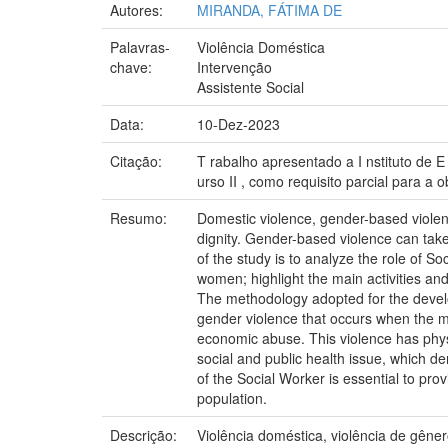
Autores:
MIRANDA, FÁTIMA DE
Palavras-
Violência Doméstica
chave:
Intervenção
Assistente Social
Data:
10-Dez-2023
Citação:
T rabalho apresentado a I nstituto de E
urso II , como requisito parcial para a 
Resumo:
Domestic violence, gender-based viole
dignity. Gender-based violence can take
of the study is to analyze the role of S
women; highlight the main activities an
The methodology adopted for the develop
gender violence that occurs when the m
economic abuse. This violence has physic
social and public health issue, which de
of the Social Worker is essential to pro
population.
Descrição:
Violência doméstica, violência de gêne