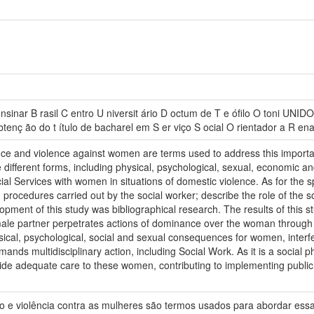
 nsinar B rasil C entro U niversit ário D octum de T e ófilo O toni UN
obtenç ão do t ítulo de bacharel em S er viço S ocial O rientador a R en
nce and violence against women are terms used to address this import
 different forms, including physical, psychological, sexual, economic a
ocial Services with women in situations of domestic violence. As for the s
d procedures carried out by the social worker; describe the role of the
ment of this study was bibliographical research. The results of this s
ale partner perpetrates actions of dominance over the woman through 
al, psychological, social and sexual consequences for women, interfering
mands multidisciplinary action, including Social Work. As it is a social 
vide adequate care to these women, contributing to implementing public p
ro e violência contra as mulheres são termos usados para abordar ess