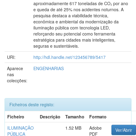
aproximadamente 617 toneladas de CO₂ por ano
e queda de até 25% nos acidentes noturnos. A
pesquisa destaca a viabilidade técnica,
econômica e ambiental da modernização da
iluminação pública com tecnologia LED,
reforçando seu potencial como ferramenta
estratégica para cidades mais inteligentes,
seguras e sustentáveis.
URI:
http://hdl.handle.net/123456789/5417
Aparece
ENGENHARIAS
nas
colecções:
Ficheiros deste registo:
Ficheiro
Descrição
Tamanho
Formato
ILUMINAÇÃO
1.52 MB
Adobe
Ver/Abrir
PÚBLICA
PDF