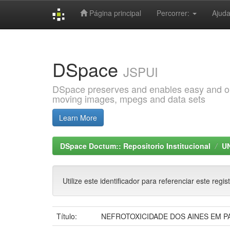
Página principal
Percorrer:
Ajud
Skip
navigation
DSpace
JSPUI
DSpace preserves and enables easy and open
moving images, mpegs and data sets
Learn More
DSpace Doctum:: Repositorio Institucional
U
Utilize este identificador para referenciar este regis
Título:
NEFROTOXICIDADE DOS AINES EM P