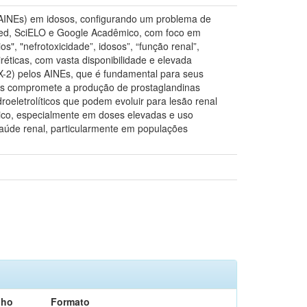
s (AINEs) em idosos, configurando um problema de
ubMed, SciELO e Google Acadêmico, com foco em
", "nefrotoxicidade”, idosos”, “função renal”,
réticas, com vasta disponibilidade e elevada
OX-2) pelos AINEs, que é fundamental para seus
rins compromete a produção de prostaglandinas
oeletrolíticos que podem evoluir para lesão renal
xico, especialmente em doses elevadas e uso
aúde renal, particularmente em populações
nho
Formato