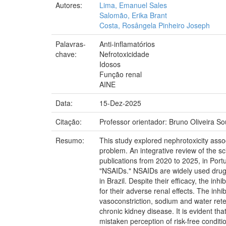
Autores:
Lima, Emanuel Sales
Salomão, Erika Brant
Costa, Rosângela Pinheiro Joseph
Palavras-
Anti-inflamatórios
chave:
Nefrotoxicidade
Idosos
Função renal
AINE
Data:
15-Dez-2025
Citação:
Professor orientador: Bruno Oliveira So
Resumo:
This study explored nephrotoxicity assoc
problem. An integrative review of the s
publications from 2020 to 2025, in Portug
"NSAIDs." NSAIDs are widely used drugs f
in Brazil. Despite their efficacy, the i
for their adverse renal effects. The inh
vasoconstriction, sodium and water rete
chronic kidney disease. It is evident th
mistaken perception of risk-free conditio