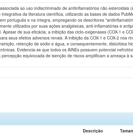
 associada ao uso indiscriminado de antiinflamatórios não esteroidai
 integrativa da literatura científica, utilizando as bases de dados P
m português e na íntegra, empregando os descritores "antiinflamatórios
nte utilizados por suas ações analgésicas, anti-inflamatórias e antipi
. Apesar de sua eficácia, a inibição das ciclo-oxigenases (COX-1 e C
 para seus efeitos adversos renais. A inibição da COX-1 e COX-2 nos 
strição, retenção de sódio e água, e consequentemente, distúrbios hidr
crônicas. Evidencia-se que todos os AINEs possuem potencial nefrotó
 percepção equivocada de isenção de riscos amplificam a ameaça à s
Descrição
Tama