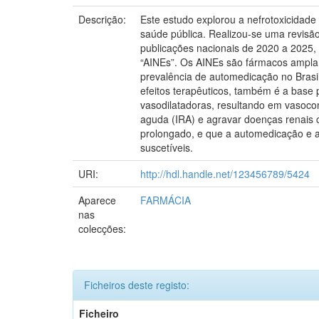
Descrição:
Este estudo explorou a nefrotoxicidade
saúde pública. Realizou-se uma revisão
publicações nacionais de 2020 a 2025, e
“AINEs”. Os AINEs são fármacos amplame
prevalência de automedicação no Brasil
efeitos terapêuticos, também é a base
vasodilatadoras, resultando em vasocon
aguda (IRA) e agravar doenças renais 
prolongado, e que a automedicação e a
suscetíveis.
URI:
http://hdl.handle.net/123456789/5424
Aparece
FARMÁCIA
nas
colecções:
Ficheiros deste registo:
Ficheiro