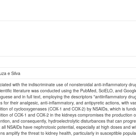
uza e Silva
iated with the indiscriminate use of nonsteroidal anti-inflammatory drug
cientific literature was conducted using the PubMed, SciELO, and Googl
uese and in full text, employing the descriptors "antiinflammatory drugs,
or their analgesic, anti-inflammatory, and antipyretic actions, with vas
nhibition of cyclooxygenases (COX-1 and COX-2) by NSAIDs, which is fundam
ibition of COX-1 and COX-2 in the kidneys compromises the production of
ntion, and consequently, hydroelectrolytic disturbances that can progre
at all NSAIDs have nephrotoxic potential, especially at high doses and 
ns amplify the threat to kidney health, particularly in susceptible popula