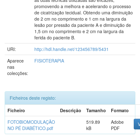
as duas técnicas utilizadas são eficazes,
promovendo a melhora e acelerando o processo
de cicatrização tecidual. Obtendo uma diminuição
de 2 cm no comprimento e 1 cm na largura da
lesão por pressão da paciente A e diminuição de
1,5 cm no comprimento e 2 cm na largura da
ferida do paciente B.
URI:
http://hdl.handle.net/123456789/5431
Aparece
FISIOTERAPIA
nas
colecções:
Ficheiros deste registo:
Ficheiro
Descrição
Tamanho
Formato
FOTOBIOMODULAÇÃO
519.89
Adobe
V
NO PÉ DIABÉTICO.pdf
kB
PDF