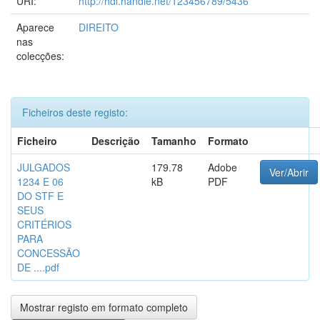
URI:
http://hdl.handle.net/123456789/5436
Aparece
DIREITO
nas
colecções:
Ficheiros deste registo:
Ficheiro
Descrição
Tamanho
Formato
JULGADOS
179.78
Adobe
Ver/Abrir
1234 E 06
kB
PDF
DO STF E
SEUS
CRITÉRIOS
PARA
CONCESSÃO
DE ....pdf
Mostrar registo em formato completo